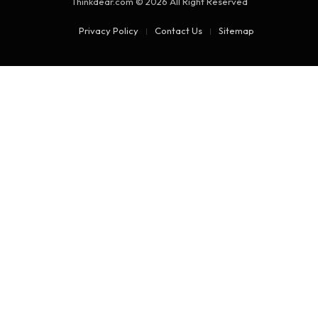
Thinkdear.com © 2026 All Right Reserved
Privacy Policy
Contact Us
Sitemap