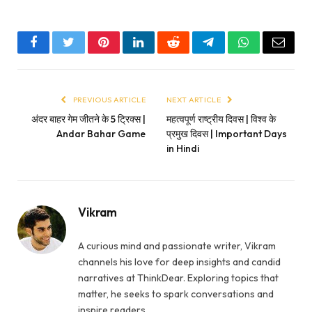
Facebook
Twitter
Pinterest
LinkedIn
Reddit
Telegram
WhatsApp
Email
PREVIOUS ARTICLE
NEXT ARTICLE
अंदर बाहर गेम जीतने के 5 ट्रिक्स |
महत्वपूर्ण राष्ट्रीय दिवस | विश्व के
Andar Bahar Game
प्रमुख दिवस | Important Days
in Hindi
Vikram
A curious mind and passionate writer, Vikram
channels his love for deep insights and candid
narratives at ThinkDear. Exploring topics that
matter, he seeks to spark conversations and
inspire readers.