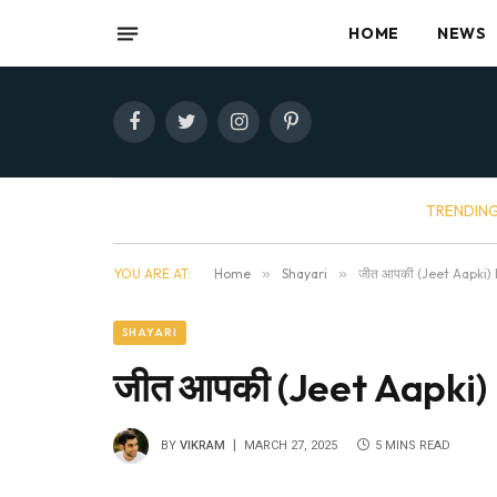
HOME
NEWS
Facebook
Twitter
Instagram
Pinterest
TRENDIN
YOU ARE AT:
Home
»
Shayari
»
जीत आपकी (Jeet Aapki)
SHAYARI
जीत आपकी (Jeet Aapki)
BY
VIKRAM
MARCH 27, 2025
5 MINS READ