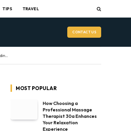
TIPS
TRAVEL
CONTACT US
Vancouver Wedding Videographer: What to Expect on Your Wedding Day
MOST POPULAR
How Choosing a
Professional Massage
Therapist 30a Enhances
Your Relaxation
Experience