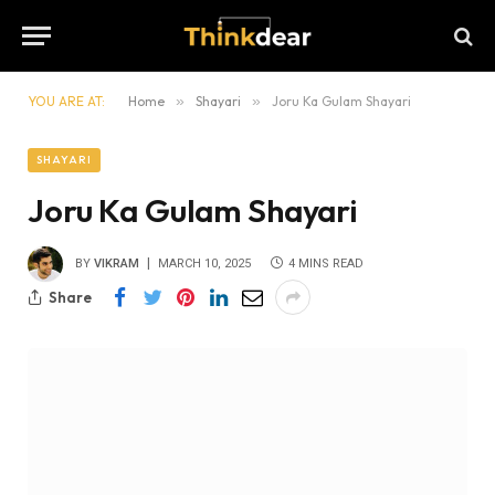
YOU ARE AT:
Home
»
Shayari
»
Joru Ka Gulam Shayari
SHAYARI
Joru Ka Gulam Shayari
BY
VIKRAM
MARCH 10, 2025
4 MINS READ
Share