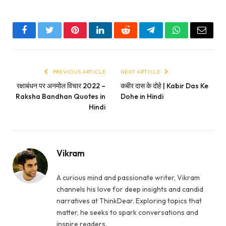
Facebook
Twitter
Pinterest
LinkedIn
Reddit
Telegram
WhatsApp
Email
PREVIOUS ARTICLE
NEXT ARTICLE
रक्षाबंधन पर अनमोल विचार 2022 –
कबीर दास के दोहे | Kabir Das Ke
Raksha Bandhan Quotes in
Dohe in Hindi
Hindi
Vikram
A curious mind and passionate writer, Vikram
channels his love for deep insights and candid
narratives at ThinkDear. Exploring topics that
matter, he seeks to spark conversations and
inspire readers.