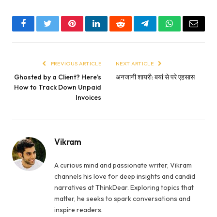
Facebook
Twitter
Pinterest
LinkedIn
Reddit
Telegram
WhatsApp
Email
PREVIOUS ARTICLE
NEXT ARTICLE
Ghosted by a Client? Here’s
अनजानी शायरी: बयां से परे एहसास
How to Track Down Unpaid
Invoices
Vikram
A curious mind and passionate writer, Vikram
channels his love for deep insights and candid
narratives at ThinkDear. Exploring topics that
matter, he seeks to spark conversations and
inspire readers.