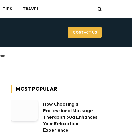
TIPS
TRAVEL
CONTACT US
Vancouver Wedding Videographer: What to Expect on Your Wedding Day
MOST POPULAR
How Choosing a
Professional Massage
Therapist 30a Enhances
Your Relaxation
Experience