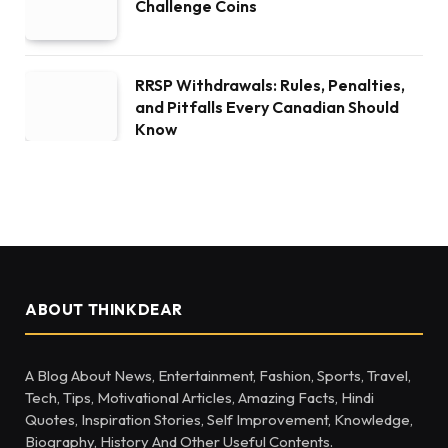
Challenge Coins
RRSP Withdrawals: Rules, Penalties,
and Pitfalls Every Canadian Should
Know
ABOUT THINKDEAR
A Blog About News, Entertainment, Fashion, Sports, Travel,
Tech, Tips, Motivational Articles, Amazing Facts, Hindi
Quotes, Inspiration Stories, Self Improvement, Knowledge,
Biography, History And Other Useful Contents.