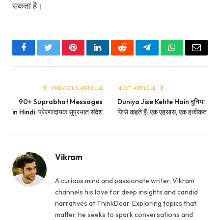
सकता है।
Facebook
Twitter
Pinterest
LinkedIn
Reddit
Telegram
WhatsApp
Email
PREVIOUS ARTICLE
NEXT ARTICLE
90+ Suprabhat Messages
Duniya Jise Kehte Hain दुनिया
in Hindi: प्रेरणादायक सुप्रभात संदेश
जिसे कहते हैं: एक एहसास, एक हकीकत
Vikram
A curious mind and passionate writer, Vikram
channels his love for deep insights and candid
narratives at ThinkDear. Exploring topics that
matter, he seeks to spark conversations and