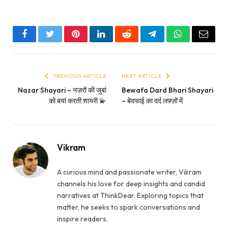
Facebook
Twitter
Pinterest
LinkedIn
Reddit
Telegram
WhatsApp
Email
PREVIOUS ARTICLE
NEXT ARTICLE
Nazar Shayari – नज़रों की जुबां
Bewafa Dard Bhari Shayari
को बयां करती शायरी 💫
– बेवफाई का दर्द लफ़्ज़ों में
Vikram
A curious mind and passionate writer, Vikram
channels his love for deep insights and candid
narratives at ThinkDear. Exploring topics that
matter, he seeks to spark conversations and
inspire readers.