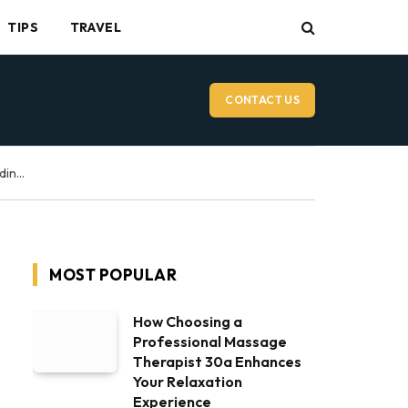
TIPS
TRAVEL
CONTACT US
Vancouver Wedding Videographer: What to Expect on Your Wedding Day
MOST POPULAR
How Choosing a
Professional Massage
Therapist 30a Enhances
Your Relaxation
Experience