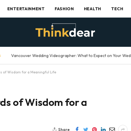
ENTERTAINMENT
FASHION
HEALTH
TECH
G
ds of Wisdom for a Meaningful Life
rds of Wisdom for a
Share