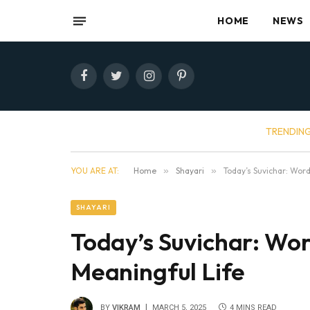
HOME
NEWS
Facebook
Twitter
Instagram
Pinterest
TRENDIN
YOU ARE AT:
Home
»
Shayari
»
Today’s Suvichar: Wor
SHAYARI
Today’s Suvichar: Wo
Meaningful Life
BY
VIKRAM
MARCH 5, 2025
4 MINS READ