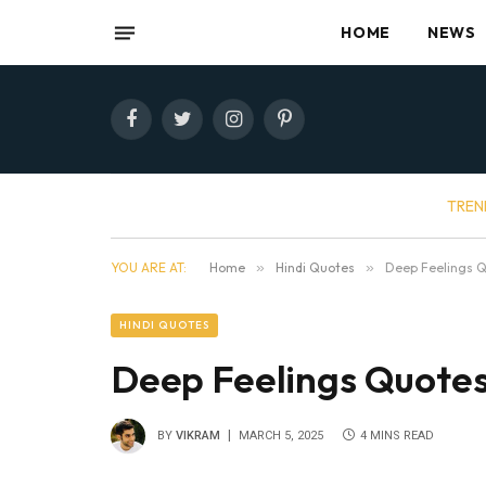
HOME
NEWS
Facebook
Twitter
Instagram
Pinterest
TREN
YOU ARE AT:
Home
»
Hindi Quotes
»
Deep Feelings Q
HINDI QUOTES
Deep Feelings Quotes 
BY
VIKRAM
MARCH 5, 2025
4 MINS READ