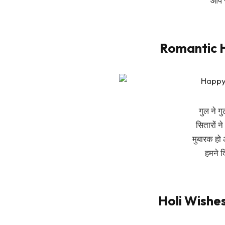
आप 
Romantic H
गुल ने ग
सितारों न
मुबारक हो 
हमने द
Holi Wishe