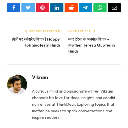
Facebook
Twitter
Pinterest
LinkedIn
Reddit
Telegram
WhatsApp
Email
PREVIOUS ARTICLE
NEXT ARTICLE
होली पर सर्वश्रेष्ठ विचार | Happy
मदर टेरेसा के अनमोल विचार –
Holi Quotes in Hindi
Mother Teresa Quotes in
Hindi
Vikram
A curious mind and passionate writer, Vikram
channels his love for deep insights and candid
narratives at ThinkDear. Exploring topics that
matter, he seeks to spark conversations and
inspire readers.