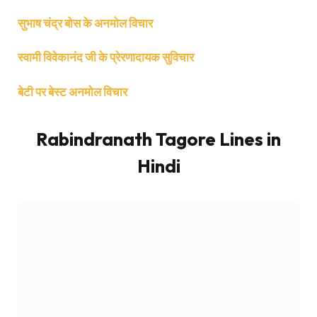
सुभाष चंद्र बोस के अनमोल विचार
स्वामी विवेकानंद जी के
प्रेरणादायक
सुविचार
बेटी पर बेस्ट अनमोल विचार
Rabindranath Tagore Lines in
Hindi
इस अद्भुत उक्ति से हमें एक गहरा सार्थक बोध होता है कि भगवान की
महत्ता और शक्ति अपूर्व हैं, जो हमारी सृष्टि को संजीवनी देती है। यह
अनुभव हमें यह बताता है कि ईश्वर का अस्तित्व अतींद्रिय है और
उसका समर्पण अद्वितीय है।