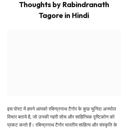
महान समर्थक थे और उनके विचार आज भी हमारे जीवन में प्रेरणा
स्रोत हैं।
एक अद्वितीय दर्शनिक और कवि के रूप में, टैगोर ने अनगिनत विषयों पर
अपने विचार रखे, जो जीवन के विभिन्न पहलुओं को समझने में मदद कर
सकते हैं। उनके अनुसार, जीवन का सत्य हमेशा एक होता है, चाहे तथ्य
जितने भी विभिन्न क्यों ना हों। इसका मतलब है कि हमें अपने कर्मों और
आचरण के माध्यम से सत्य की ओर बढ़ना चाहिए।
आपको यह पोस्ट
Rabindranath Tagore Quotes in
Hindi
कैसी लगी, हमे कमेंट करके जरूर बताये और इस पोस्ट को
अपने दोस्तों के साथ जरूर शेयर करें।
धन्यवाद
Rabindranath Tagore lines in hindi