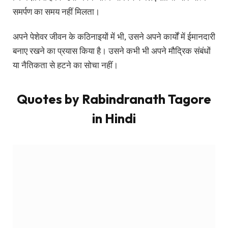
जब मैं खुद स्वयं पर हंसता हूँ तो मेरे ऊपर से मेरा बोझ कम हो जाता
है।। यह एक आत्मा संबंधित अनूठा अनुभव है जो मुझे मेरी मासूमियत
और खुशी के साथ जोड़ता है। हंसना मेरे लिए एक प्राकृतिक और सरल
तरीका है जिससे मैं अपने जीवन को सकारात्मक दृष्टिकोण से देख
सकता हूँ।
यह मुझे एक छुट्टी और आत्म-समर्थन की भावना प्रदान करता है
जिससे मैं अपनी दिनचर्या को हल्का महसूस करता हूँ। हंसते समय मैं
अपनी चिंगारी और खुशी को अपने चेहरे पर साझा करता हूँ, जिससे मेरा
चेहरा और भी रौंगती और फूला हुआ लगता है।