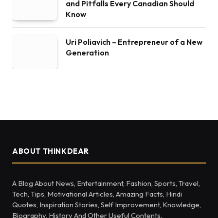
and Pitfalls Every Canadian Should
Know
Uri Poliavich – Entrepreneur of a New
Generation
ABOUT THINKDEAR
A Blog About News, Entertainment, Fashion, Sports, Travel,
Tech, Tips, Motivational Articles, Amazing Facts, Hindi
Quotes, Inspiration Stories, Self Improvement, Knowledge,
Biography, History And Other Useful Contents.