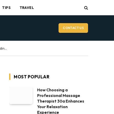
TIPS
TRAVEL
CONTACT US
Vancouver Wedding Videographer: What to Expect on Your Wedding Day
MOST POPULAR
How Choosing a
Professional Massage
Therapist 30a Enhances
Your Relaxation
Experience