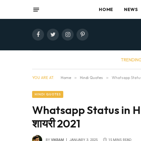
HOME
NEWS
Facebook
Twitter
Instagram
Pinterest
TRENDIN
YOU ARE AT:
Home
»
Hindi Quotes
»
Whatsapp Status i
HINDI QUOTES
Whatsapp Status in Hind
शायरी 2021
BY
VIKRAM
JANUARY 3, 2025
15 MINS READ