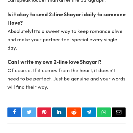
Is it okay to send 2-line Shayari daily to someone
I love?
Absolutely! It’s a sweet way to keep romance alive
and make your partner feel special every single
day.
Can I write my own 2-line love Shayari?
Of course. If it comes from the heart, it doesn’t
need to be perfect. Just be genuine and your words
will find their way.
Facebook
Twitter
Pinterest
LinkedIn
Reddit
Telegram
WhatsApp
Email