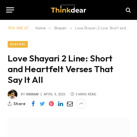
YOU ARE AT:
Home
»
Shayari
»
Love Shayari 2 Line: Short and Heartfelt Verses That Say It All
SHAYARI
Love Shayari 2 Line: Short
and Heartfelt Verses That
Say It All
BY
VIKRAM
APRIL 9, 2025
5 MINS READ
Share